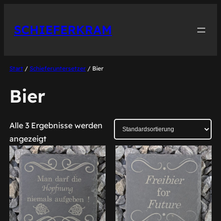
Zum
Inhalt
SCHIEFERKRAM
springen
Start
/
Schieferuntersetzer
/ Bier
Bier
Alle 3 Ergebnisse werden
angezeigt