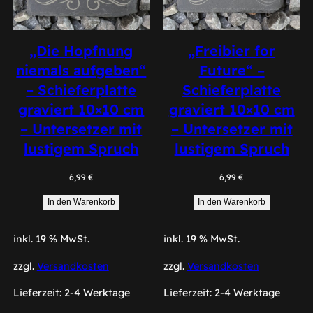
„Die Hopfnung
„Freibier for
niemals aufgeben“
Future“ –
– Schieferplatte
Schieferplatte
graviert 10×10 cm
graviert 10×10 cm
– Untersetzer mit
– Untersetzer mit
lustigem Spruch
lustigem Spruch
6,99
€
6,99
€
In den Warenkorb
In den Warenkorb
inkl. 19 % MwSt.
inkl. 19 % MwSt.
zzgl.
Versandkosten
zzgl.
Versandkosten
Lieferzeit:
2-4 Werktage
Lieferzeit:
2-4 Werktage