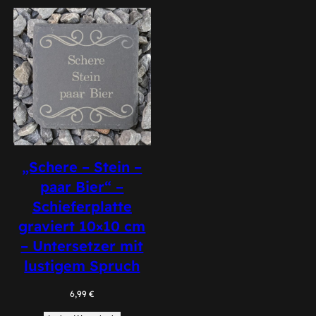
„Schere – Stein –
paar Bier“ –
Schieferplatte
graviert 10×10 cm
– Untersetzer mit
lustigem Spruch
6,99
€